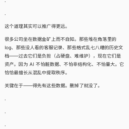
.
.
这个道理其实可以推广得更远。
很多公司坐在数据金矿上而不自知。那些堆在角落里的
log、那些没人看的客服记录、那些格式乱七八糟的历史文
档——过去它们是负担（占硬盘、难维护），现在它们是
资产。因为 AI 不怕脏数据、不怕非结构化、不怕量大。它
恰恰最擅长从混乱中提取秩序。
关键在于——得先有这些数据。删掉了就没了。
.
.
.