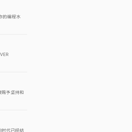
你的编程水
VER
被赐予坚持和
的时代已经结