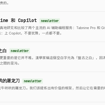
贵的。
nine 和 Copilot
newsletter
研究和比较了两个主流的 AI 辅助编程服务：Tabnine Pro 和 Git
总结：上 Copilot，不要犹豫，一点都不要。
之白
newsletter
更重要的是它并不难。漢學家稱這個空白字元為「盤古之白」，因
之間的混沌。
哄哄的屠龙刀
newsletter
就是这牛哄哄的屠龙刀。我们该提炼出有价值的框架，然后让它在需要