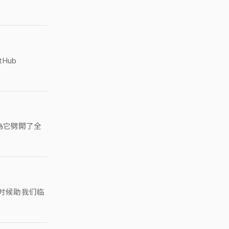
Hub
為它劈開了全
的时候助我们临